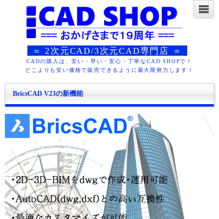
＝ 2次元CAD/3次元CAD専門店 ＝
CADの購入は、安い・早い・安心・丁寧なCAD SHOPで！
どこよりも安い価格で販売できるように最大限努力します！
BricsCAD V23の新機能