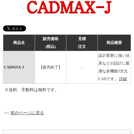
販売価格
見積
商品名
商品概要
(税込)
注文
設計変更に強い治
具などの設計に最
CADMAX-J
【販売終了】
-
適な多機能3次元
CADです。
詳細
※送料、手数料は無料です。
<<
前のページに戻る