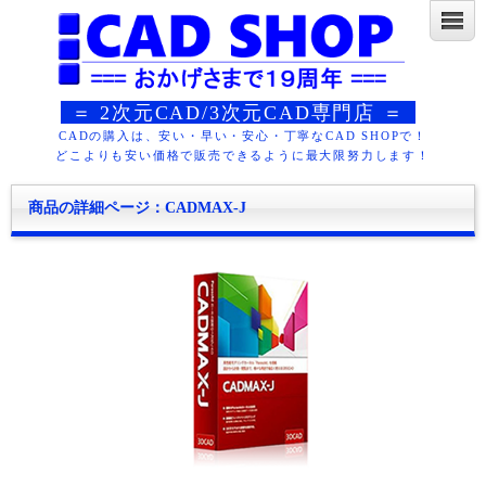
＝ 2次元CAD/3次元CAD専門店 ＝
CADの購入は、安い・早い・安心・丁寧なCAD SHOPで！
どこよりも安い価格で販売できるように最大限努力します！
商品の詳細ページ：CADMAX-J