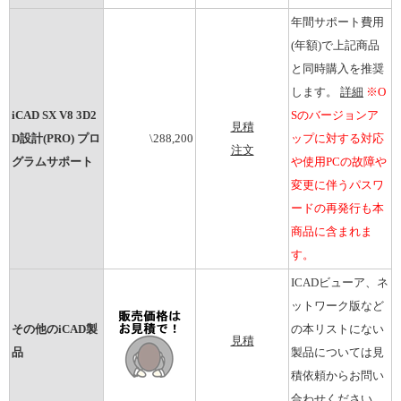
年間サポート費用
(年額)で上記商品
と同時購入を推奨
します。
詳細
※O
iCAD SX V8 3D2
Sのバージョンア
見積
D設計(PRO) プロ
\288,200
ップに対する対応
注文
グラムサポート
や使用PCの故障や
変更に伴うパスワ
ードの再発行も本
商品に含まれま
す。
ICADビューア、ネ
ットワーク版など
その他のiCAD製
の本リストにない
見積
品
製品については見
積依頼からお問い
合わせください。