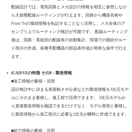
配線設計では、電気回路とメカ設計の情報を相互に参照しなが
ら大規模配線ルーティングが行えます。回路から機器名称や
From⁻Toの接続情報を転記することなく活用し、メカ全体のア
センブリ上でルーティング検討が可能です。 配線ルーティング
後は、回路・系統別の配線長の自動集計、現場での接続やルー
ト指示の作成、各種手配機器の部品表作成が簡単な操作で行え
ます。
iCAD/SXの特徴 その8 : 製造情報
■加工情報の蓄積・活用
設計検討中に決まる表面粗さや公差などの製造情報を3次元モデ
ルにそのまま蓄積し、後工程で活用できます。 3次元モデルか
ら直接製造情報を確認できるだけでなく、モデル形状と蓄積し
た製造情報から加工指示に必要な2次元が瞬時に作成できます。
■組立情報の蓄積・活用