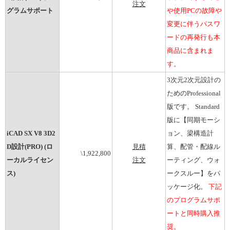
注文
グラムサポート
や使用PCの故障や
変更に伴うパスワ
ードの再発行も本
商品に含まれま
す。
3次元2次元設計の
ためのProfessional
版です。 Standard
版に【同期モーシ
iCAD SX V8 3D2
ョン、梁構造計
D設計(PRO) (ロ
見積
算、配管・配線ル
\1,922,800
ーカルライセン
注文
ーティング、ウォ
ス)
ークスルー】をパ
ッケージ化。
下記
のプログラムサポ
ートと同時購入推
奨。