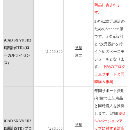
商品に含まれま
す。
3次元2次元設計の
ためのStandard版
です。 3次元設計
iCAD SX V8 3D2
と2次元設計を行
D設計(STD) (ロ
見積
\1,559,800
うためのベースモ
ーカルライセン
注文
ジュールとなりま
ス)
す。
下記のプログ
ラムサポートと同
時購入推奨。
年間サポート費用
(年額)で上記商品
と同時購入を推奨
します。
詳細
※O
iCAD SX V8 3D2
Sのバージョンア
見積
D設計(STD) プロ
\236,500
ップに対する対応