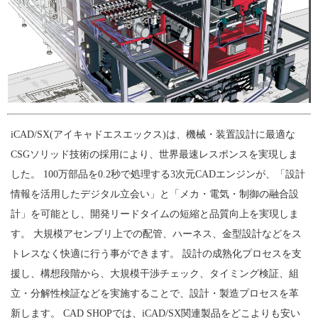
iCAD/SX(アイキャドエスエックス)は、機械・装置設計に最適な
CSGソリッド技術の採用により、世界最速レスポンスを実現しま
した。 100万部品を0.2秒で処理する3次元CADエンジンが、「設計
情報を活用したデジタル立会い」と「メカ・電気・制御の融合設
計」を可能とし、開発リードタイムの短縮と品質向上を実現しま
す。 大規模アセンブリ上での配管、ハーネス、金型設計などをス
トレスなく快適に行う事ができます。 設計の成熟化プロセスを支
援し、構想段階から、大規模干渉チェック、タイミング検証、組
立・分解性検証などを実施することで、設計・製造プロセスを革
新します。 CAD SHOPでは、iCAD/SX関連製品をどこよりも安い