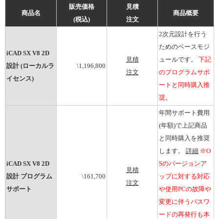
販売価格
見積
商品名
商品概要
(税込)
注文
2次元設計を行う
ためのベースモジ
iCAD SX V8 2D
見積
ュールです。
下記
設計 (ローカルラ
\1,196,800
注文
のプログラムサポ
イセンス)
ートと同時購入推
奨。
年間サポート費用
(年額)で上記商品
と同時購入を推奨
します。
詳細
※O
iCAD SX V8 2D
Sのバージョンア
見積
設計 プログラム
\161,700
ップに対する対応
注文
サポート
や使用PCの故障や
変更に伴うパスワ
ードの再発行も本