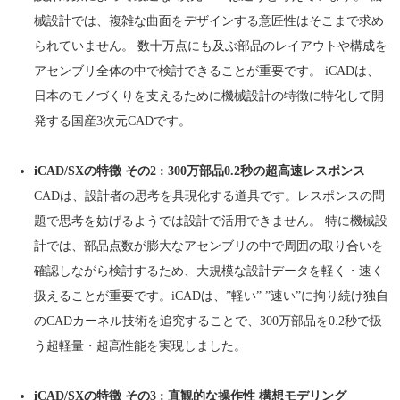
械設計では、複雑な曲面をデザインする意匠性はそこまで求め
られていません。 数十万点にも及ぶ部品のレイアウトや構成を
アセンブリ全体の中で検討できることが重要です。 iCADは、
日本のモノづくりを支えるために機械設計の特徴に特化して開
発する国産3次元CADです。
iCAD/SXの特徴 その2 : 300万部品0.2秒の超高速レスポンス
CADは、設計者の思考を具現化する道具です。レスポンスの問
題で思考を妨げるようでは設計で活用できません。 特に機械設
計では、部品点数が膨大なアセンブリの中で周囲の取り合いを
確認しながら検討するため、大規模な設計データを軽く・速く
扱えることが重要です。iCADは、”軽い” ”速い”に拘り続け独自
のCADカーネル技術を追究することで、300万部品を0.2秒で扱
う超軽量・超高性能を実現しました。
iCAD/SXの特徴 その3 : 直観的な操作性 構想モデリング