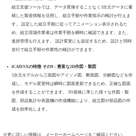
組立支援ツールでは、データ変換することなく3次元データに蓄
積した製造情報を活用し、組立手順や作業指示の検討が行えま
す。 設定した組立手順に従ってアニメーション表示されるた
め、組立現場作業者は作業手順を瞬時に確認できます。また、
進捗管理も行えます。 設計変更にも追従するため、設計と同時
並行で組立手順や作業性の検討ができます。
iCAD/SXの特徴 その9 : 豊富な2D作図・製図
3次元モデルから三面図やアイソメ図、断面図、分解図などを作
成し、モデル変更時は瞬時に図面更新できるため、正確な図面
を作成することができます。 JIS規格に準じた様々な作図・製
図、部品集計や表題欄の作成機能により、組立図や部品図の作
成を効率化します。
※更に詳しい情報は、
メーカーホームページ
をご確認ください。