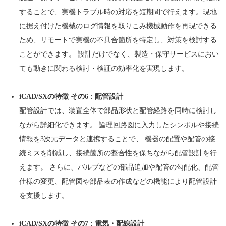
することで、実機トラブル時の対応を短期間で行えます。現地
に据え付けた機械のログ情報を取りこみ機械動作を再現できる
ため、リモートで実機の不具合箇所を特定し、対策を検討する
ことができます。 設計だけでなく、製造・保守サービスにおい
ても動きに関わる検討・検証の効率化を実現します。
iCAD/SXの特徴 その6 : 配管設計
配管設計では、装置全体で部品形状と配管経路を同時に検討し
ながら詳細化できます。 論理回路図に入力したシンボルや接続
情報を3次元データと連携することで、 機器の配置や配管の接
続ミスを削減し、接続箇所の整合性を保ちながら配管設計を行
えます。 さらに、バルブなどの部品追加や配管の勾配化、配管
仕様の変更、配管図や部品表の作成などの機能により配管設計
を支援します。
iCAD/SXの特徴 その7 : 電気・配線設計