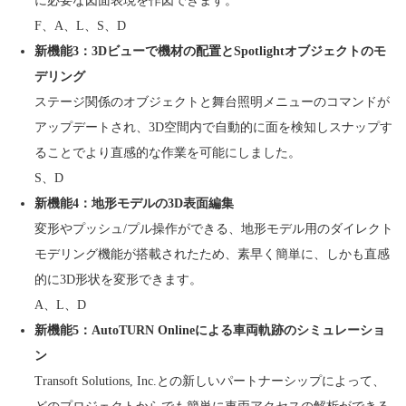
に必要な図面表現を作図できます。
F、A、L、S、D
新機能3：3Dビューで機材の配置とSpotlightオブジェクトのモ
デリング
ステージ関係のオブジェクトと舞台照明メニューのコマンドが
アップデートされ、3D空間内で自動的に面を検知しスナップす
ることでより直感的な作業を可能にしました。
S、D
新機能4：地形モデルの3D表面編集
変形やプッシュ/プル操作ができる、地形モデル用のダイレクト
モデリング機能が搭載されたため、素早く簡単に、しかも直感
的に3D形状を変形できます。
A、L、D
新機能5：AutoTURN Onlineによる車両軌跡のシミュレーショ
ン
Transoft Solutions, Inc.との新しいパートナーシップによって、